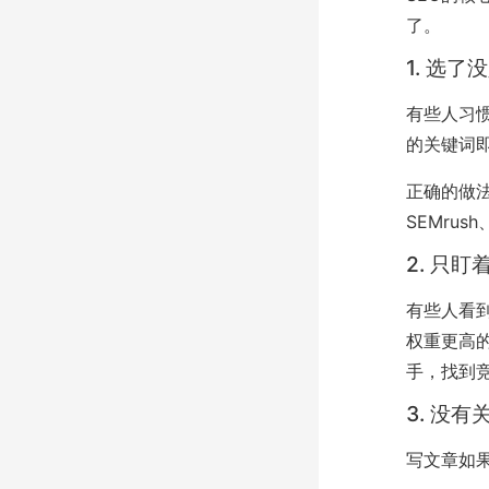
了。
1. 选
有些人习
的关键词
正确的做法是
SEMru
2. 只
有些人看
权重更高
手，找到
3. 没
写文章如