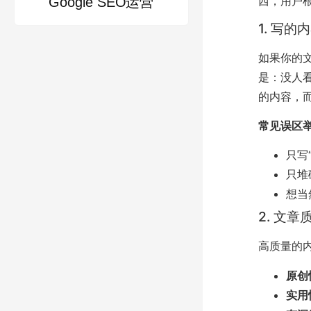
西，用户
Google SEO运营
1. 写
如果你的
是：没人
的内容，
常见误区
只写
只堆
想当
2. 文
高质量的
原创
实用