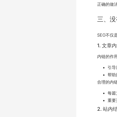
正确的做
三、没
SEO不
1. 文
内链的作
引导
帮助
合理的内
每篇
重要
2. 站内