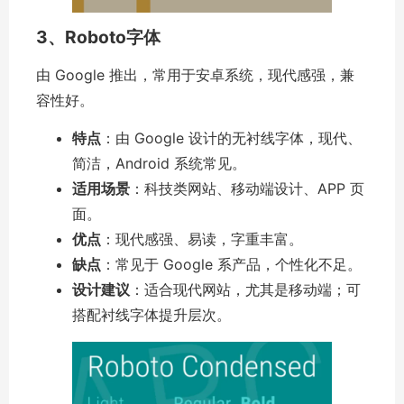
3、
Roboto
字体
由 Google 推出，常用于安卓系统，现代感强，兼
容性好。
特点
：由 Google 设计的无衬线字体，现代、
简洁，Android 系统常见。
适用场景
：科技类网站、移动端设计、APP 页
面。
优点
：现代感强、易读，字重丰富。
缺点
：常见于 Google 系产品，个性化不足。
设计建议
：适合现代网站，尤其是移动端；可
搭配衬线字体提升层次。