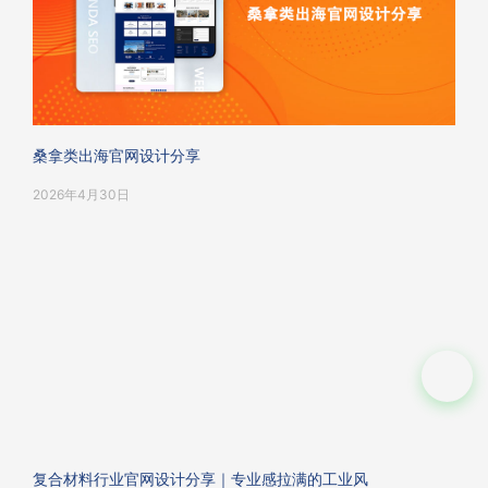
桑拿类出海官网设计分享
2026年4月30日
复合材料行业官网设计分享｜专业感拉满的工业风