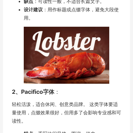
缺点
：可读性一般，不适合长篇文字。
设计建议
：用作标题或点缀字体，避免大段使
用。
2、
Pacifico
字体
：
轻松活泼，适合休闲、创意类品牌。 这类字体要适
量使用，点缀效果很好，但用多了会影响专业感和可
读性。