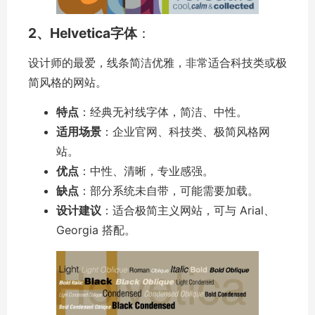
2、
Helvetica
字体
：
设计师的最爱，线条简洁优雅，非常适合科技类或极
简风格的网站。
特点
：经典无衬线字体，简洁、中性。
适用场景
：企业官网、科技类、极简风格网
站。
优点
：中性、清晰，专业感强。
缺点
：部分系统未自带，可能需要加载。
设计建议
：适合极简主义网站，可与 Arial、
Georgia 搭配。