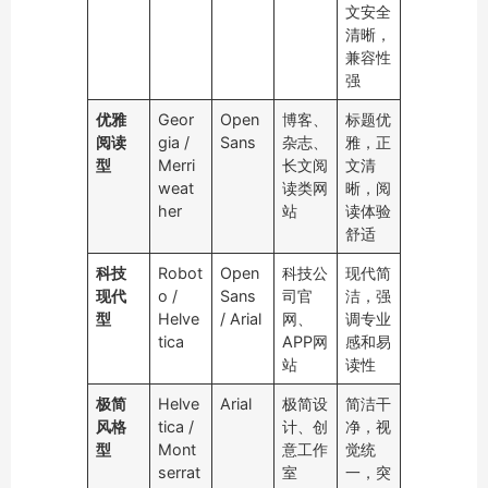
文安全
清晰，
兼容性
强
优雅
Geor
Open
博客、
标题优
阅读
gia /
Sans
杂志、
雅，正
型
Merri
长文阅
文清
weat
读类网
晰，阅
her
站
读体验
舒适
科技
Robot
Open
科技公
现代简
现代
o /
Sans
司官
洁，强
型
Helve
/ Arial
网、
调专业
tica
APP网
感和易
站
读性
极简
Helve
Arial
极简设
简洁干
风格
tica /
计、创
净，视
型
Mont
意工作
觉统
serrat
室
一，突