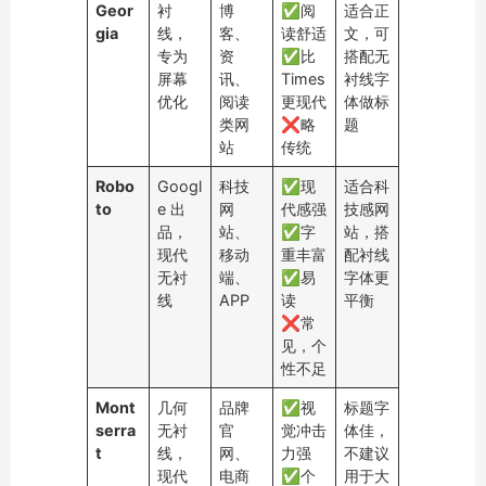
Geor
衬
博
✅阅
适合正
gia
线，
客、
读舒适
文，可
专为
资
✅比
搭配无
屏幕
讯、
Times
衬线字
优化
阅读
更现代
体做标
类网
❌略
题
站
传统
Robo
Googl
科技
✅现
适合科
to
e 出
网
代感强
技感网
品，
站、
✅字
站，搭
现代
移动
重丰富
配衬线
无衬
端、
✅易
字体更
线
APP
读
平衡
❌常
见，个
性不足
Mont
几何
品牌
✅视
标题字
serra
无衬
官
觉冲击
体佳，
t
线，
网、
力强
不建议
现代
电商
✅个
用于大