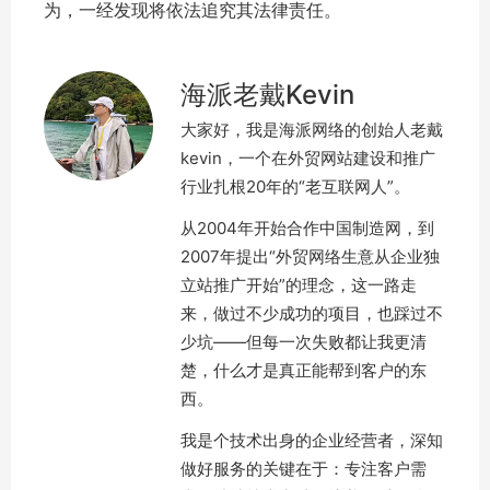
为，一经发现将依法追究其法律责任。
海派老戴Kevin
大家好，我是海派网络的创始人老戴
kevin，一个在外贸网站建设和推广
行业扎根20年的“老互联网人”。
从2004年开始合作中国制造网，到
2007年提出“外贸网络生意从企业独
立站推广开始”的理念，这一路走
来，做过不少成功的项目，也踩过不
少坑——但每一次失败都让我更清
楚，什么才是真正能帮到客户的东
西。
我是个技术出身的企业经营者，深知
做好服务的关键在于：专注客户需