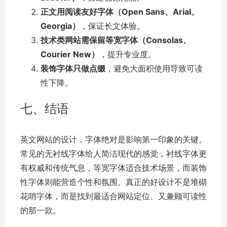
正文用阅读友好字体（Open Sans、Arial、
Georgia）
，保证长文体验。
技术类网站需保留等宽字体（Consolas、
Courier New）
，提升专业度。
装饰字体只做点缀
，避免大面积使用导致可读
性下降。
七、结语
英文网站的设计，字体绝对是影响第一印象的关键。
常见的无衬线字体给人简洁现代的感觉，衬线字体更
有权威和传统气息，等宽字体适合技术场景，而装饰
性字体则能营造个性和氛围。真正的好设计不是堆砌
花哨字体，而是找到最适合网站定位、又兼顾可读性
的那一款。