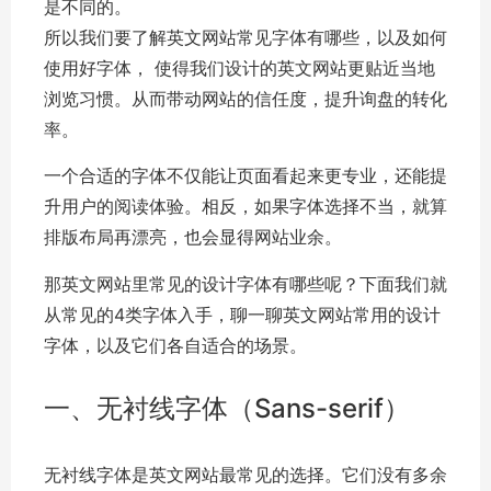
是不同的。
所以我们要了解英文网站常见字体有哪些，以及如何
使用好字体， 使得我们设计的英文网站更贴近当地
浏览习惯。从而带动网站的信任度，提升询盘的转化
率。
一个合适的字体不仅能让页面看起来更专业，还能提
升用户的阅读体验。相反，如果字体选择不当，就算
排版布局再漂亮，也会显得网站业余。
那英文网站里常见的设计字体有哪些呢？下面我们就
从常见的4类字体入手，聊一聊英文网站常用的设计
字体，以及它们各自适合的场景。
一、无衬线字体（Sans-serif）
无衬线字体是英文网站最常见的选择。它们没有多余