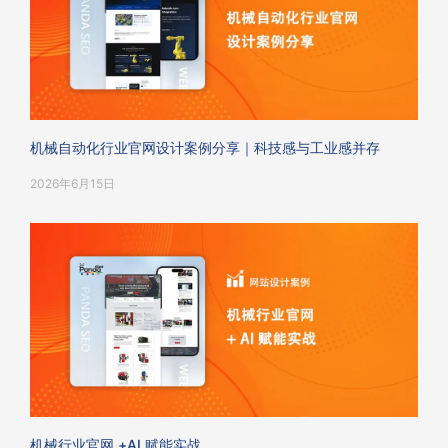
机械自动化行业官网设计案例分享｜科技感与工业感并存
2026年6月15日
机械行业官网 +AI 赋能实战