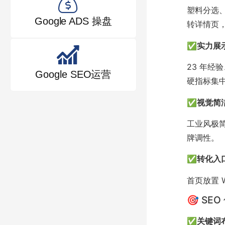
塑料分选
Google ADS 操盘
转详情页
✅
实力展
23 年经
Google SEO运营
硬指标集
✅
视觉简
工业风极
牌调性。
✅
转化入
首页放置 W
🎯 S
✅
关键词