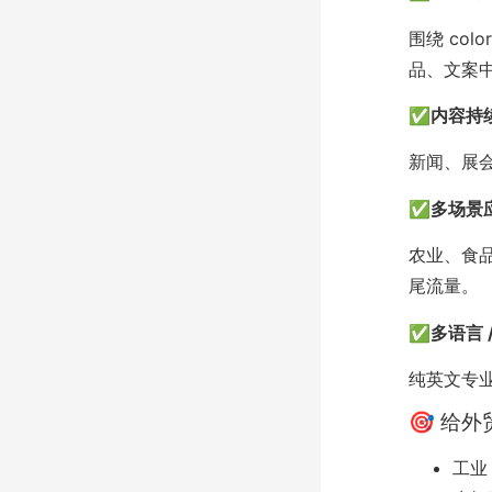
围绕 color
品、文案
✅
内容持
新闻、展
✅
多场景
农业、食
尾流量。
✅
多语言 
纯英文专
🎯 给
工业 