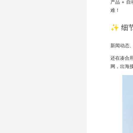
产品 + 
难！
✨ 细节
新闻动态
还在凑合
网，出海