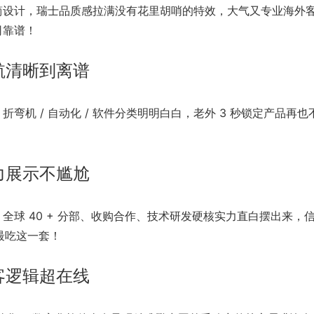
简设计，瑞士品质感拉满没有花里胡哨的特效，大气又专业海外
司靠谱！
航清晰到离谱
/ 折弯机 / 自动化 / 软件分类明明白白，老外 3 秒锁定产品再
！
力展示不尴尬
全球 40 + 分部、收购合作、技术研发硬核实力直白摆出来，
家最吃这一套！
客逻辑超在线