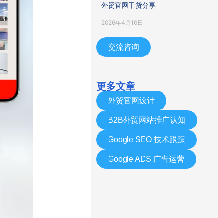
外贸官网干货分享
2026年4月16日
交流咨询
更多文章
外贸官网设计
B2B外贸网站推广认知
Google SEO 技术跟踪
Google ADS 广告运营