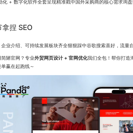
自动化 + 数字化软件全套呈现精准戳中国外采购商的核心需求询
拿捏 SEO
、企业介绍、可持续发展板块齐全狠狠踩中谷歌搜索喜好，流量
用简陋官网？专业
外贸网页设计 + 官网优化
我们全包！帮你打造
接单赢在起跑线～